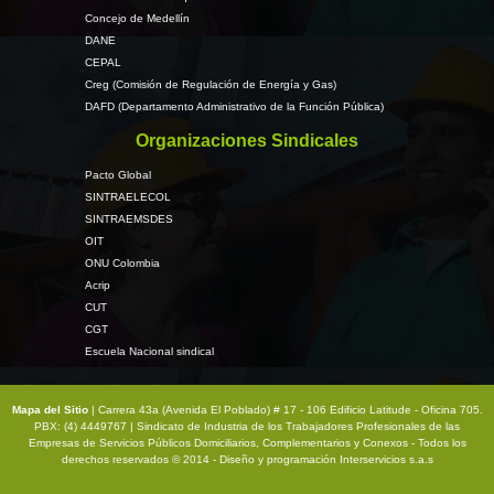
Concejo de Medellín
DANE
CEPAL
Creg (Comisión de Regulación de Energía y Gas)
DAFD (Departamento Administrativo de la Función Pública)
Organizaciones Sindicales
Pacto Global
SINTRAELECOL
SINTRAEMSDES
OIT
ONU Colombia
Acrip
CUT
CGT
Escuela Nacional sindical
Mapa del Sitio
| Carrera 43a (Avenida El Poblado) # 17 - 106 Edificio Latitude - Oficina 705.
PBX: (4) 4449767 | Sindicato de Industria de los Trabajadores Profesionales de las
Empresas de Servicios Públicos Domiciliarios, Complementarios y Conexos - Todos los
derechos reservados © 2014 - Diseño y programación
Interservicios s.a.s