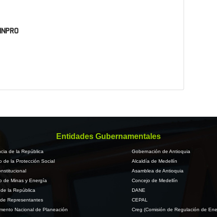
 SINPRO
Entidades Gubernamentales
cia de la República
Gobernación de Antioquia
io de la Protección Social
Alcaldía de Medellín
nstitucional
Asamblea de Antioquia
io de Minas y Energía
Concejo de Medellín
de la República
DANE
de Representantes
CEPAL
mento Nacional de Planeación
Creg (Comisión de Regulación de Ene