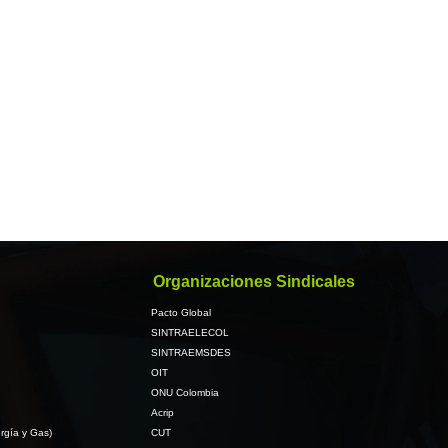
Organizaciones Sindicales
Pacto Global
SINTRAELECOL
SINTRAEMSDES
OIT
ONU Colombia
Acrip
rgía y Gas)
CUT