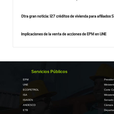
Otra gran noticia: 127 créditos de vivienda para afiliados
Implicaciones de la venta de acciones de EPM en UNE
Servicios Públicos
EPM
Presiden
UNE
Minister
ECOPETROL
Corte Co
ISA
Minister
ISAGEN
Senado 
ANDESCO
Cámara 
ETB
Departa