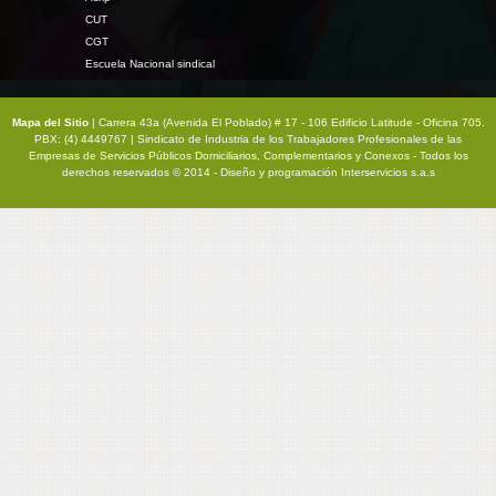
CUT
CGT
Escuela Nacional sindical
Mapa del Sitio
| Carrera 43a (Avenida El Poblado) # 17 - 106 Edificio Latitude - Oficina 705.
PBX: (4) 4449767 | Sindicato de Industria de los Trabajadores Profesionales de las
Empresas de Servicios Públicos Domiciliarios, Complementarios y Conexos - Todos los
derechos reservados © 2014 - Diseño y programación
Interservicios s.a.s