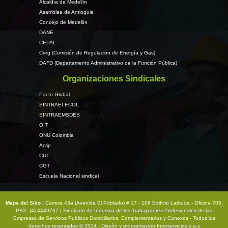
Alcaldía de Medellín
Asamblea de Antioquia
Concejo de Medellín
DANE
CEPAL
Creg (Comisión de Regulación de Energía y Gas)
DAFD (Departamento Administrativo de la Función Pública)
Organizaciones Sindicales
Pacto Global
SINTRAELECOL
SINTRAEMSDES
OIT
ONU Colombia
Acrip
CUT
CGT
Escuela Nacional sindical
Mapa del Sitio
| Carrera 43a (Avenida El Poblado) # 17 - 106 Edificio Latitude - Oficina 705.
PBX: (4) 4449767 | Sindicato de Industria de los Trabajadores Profesionales de las
Empresas de Servicios Públicos Domiciliarios, Complementarios y Conexos - Todos los
derechos reservados © 2014 - Diseño y programación
Interservicios s.a.s