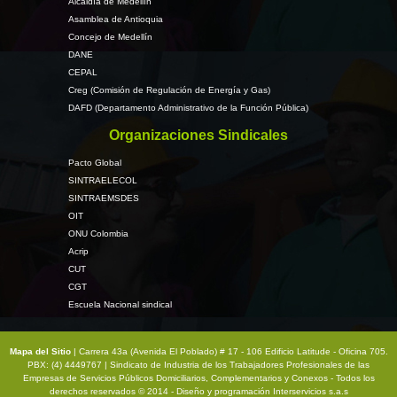
Alcaldía de Medellín
Asamblea de Antioquia
Concejo de Medellín
DANE
CEPAL
Creg (Comisión de Regulación de Energía y Gas)
DAFD (Departamento Administrativo de la Función Pública)
Organizaciones Sindicales
Pacto Global
SINTRAELECOL
SINTRAEMSDES
OIT
ONU Colombia
Acrip
CUT
CGT
Escuela Nacional sindical
Mapa del Sitio
| Carrera 43a (Avenida El Poblado) # 17 - 106 Edificio Latitude - Oficina 705.
PBX: (4) 4449767 | Sindicato de Industria de los Trabajadores Profesionales de las
Empresas de Servicios Públicos Domiciliarios, Complementarios y Conexos - Todos los
derechos reservados © 2014 - Diseño y programación
Interservicios s.a.s