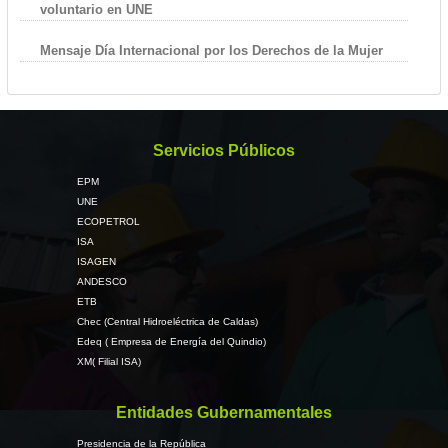
voluntario en UNE
Mensaje Día Internacional por los Derechos de la Mujer
Servicios Públicos
EPM
UNE
ECOPETROL
ISA
ISAGEN
ANDESCO
ETB
Chec (Central Hidroeléctrica de Caldas)
Edeq ( Empresa de Energía del Quindio)
XM( Filial ISA)
Entidades Gubernamentales
Presidencia de la República