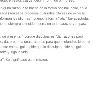
recto, en estos casos, decir imprimido o impreso.
lguna razón, esa hache de la forma original, halar, en la
rada (son esos procesos culturales difíciles de explicar,
orman los idiomas). Luego, la forma “jalar” fue aceptada.
e no siempre coinciden, pero, en todo caso, sirven para
n, se presentan) porque disculpar es “dar razones para
ce, da, presenta unas razones para que el ofendido le borre
 este caso alguien pide que lo disculpen, pide a alguien
alta y siga la vida.
r”. Su significado es el mismo.