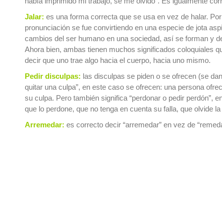
había imprimido mi trabajo, se me olvidó”. Es igualmente cor
Jalar:
es una forma correcta que se usa en vez de halar. Por a
pronunciación se fue convirtiendo en una especie de jota aspi
cambios del ser humano en una sociedad, así se forman y def
Ahora bien, ambas tienen muchos significados coloquiales qu
decir que uno trae algo hacia el cuerpo, hacia uno mismo.
Pedir disculpas:
las disculpas se piden o se ofrecen (se da
quitar una culpa”, en este caso se ofrecen: una persona ofre
su culpa. Pero también significa “perdonar o pedir perdón”, en
que lo perdone, que no tenga en cuenta su falla, que olvide la f
Arremedar:
es correcto decir “arremedar” en vez de “remeda