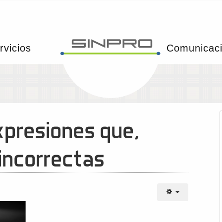
rvicios
Comunicac
xpresiones que,
incorrectas