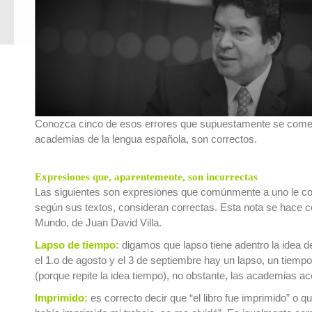
Conozca cinco de esos errores que supuestamente se cometen
academias de la lengua española, son correctos.
Expresiones que, aparentemente, son incorrectas
Las siguientes son expresiones que comúnmente a uno le cor
según sus textos, consideran correctas. Esta nota se hace c
Mundo, de Juan David Villa.
Lapso de tiempo:
digamos que lapso tiene adentro la idea de 
el 1.o de agosto y el 3 de septiembre hay un lapso, un tiemp
(porque repite la idea tiempo), no obstante, las academias ac
Imprimido:
es correcto decir que “el libro fue imprimido” o q