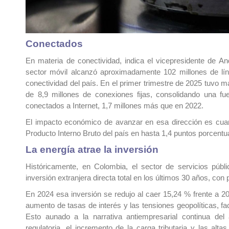
Conectados
En materia de conectividad, indica el vicepresidente de An
sector móvil alcanzó aproximadamente 102 millones de líne
conectividad del país. En el primer trimestre de 2025 tuvo m
de 8,9 millones de conexiones fijas, consolidando una fue
conectados a Internet, 1,7 millones más que en 2022.
El impacto económico de avanzar en esa dirección es cuantif
Producto Interno Bruto del país en hasta 1,4 puntos porcent
La energía atrae la inversión
Históricamente, en Colombia, el sector de servicios púb
inversión extranjera directa total en los últimos 30 años, con
En 2024 esa inversión se redujo al caer 15,24 % frente a 2
aumento de tasas de interés y las tensiones geopolíticas, fa
Esto aunado a la narrativa antiempresarial continua del 
regulatoria, el incremento de la carga tributaria y las alt