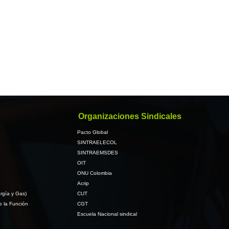
Organizaciones Sindicales
Pacto Global
SINTRAELECOL
SINTRAEMSDES
OIT
ONU Colombia
Acrip
rgía y Gas)
CUT
e la Función
CGT
Escuela Nacional sindical