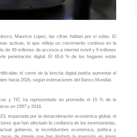
desco, Mauricio Lopez, las cifras hablan por sí solas. El
as activas, lo que refleja un crecimiento continuo en la
ás de 49 millones de accesos a internet móvil y 9 millones
rte penetración digital. El 65,6 % de los hogares están
icable: el cierre de la brecha digital podría aumentar el
uales hacia 2026, según estimaciones del Banco Mundial.
licos y TIC ha representado en promedio el 15 % de la
 picos en 1997 y 2016.
023, impactada por la desaceleración económica global, el
ctores que han afectado la confianza de los inversionistas.
actual gobierno, la incertidumbre económica, política y
as tasas de interés que han limitado la inversión en áreas