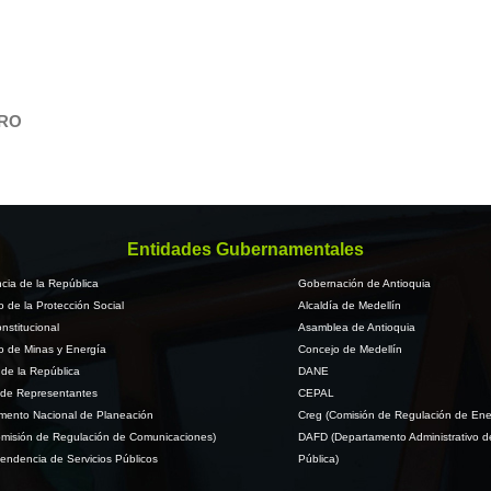
PRO
Entidades Gubernamentales
cia de la República
Gobernación de Antioquia
io de la Protección Social
Alcaldía de Medellín
nstitucional
Asamblea de Antioquia
io de Minas y Energía
Concejo de Medellín
de la República
DANE
de Representantes
CEPAL
mento Nacional de Planeación
Creg (Comisión de Regulación de Ene
misión de Regulación de Comunicaciones)
DAFD (Departamento Administrativo d
endencia de Servicios Públicos
Pública)