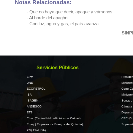
Notas Relacionadas:
- Que no haya que decir, apague y vámonos
-
Al borde del apagón…
-
Con luz, agua y gas, el país avanza
SIN
Servicios Públicos
EPM
Presiden
UNE
Minister
ECOPETROL
Corte Co
ISA
Minister
ISAGEN
Senado 
ANDESCO
Cámara 
ETB
Departa
Chec (Central Hidroeléctrica de Caldas)
CRC (Co
Edeq ( Empresa de Energía del Quindio)
Superint
XM( Filial ISA)