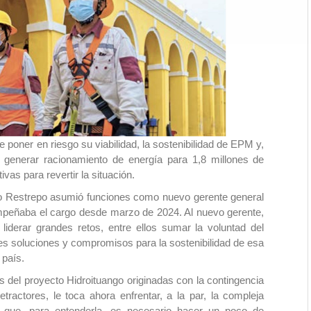
e poner en riesgo su viabilidad, la sostenibilidad de EPM y,
a generar racionamiento de energía para 1,8 millones de
vas para revertir la situación.
go Restrepo asumió funciones como nuevo gerente general
mpeñaba el cargo desde marzo de 2024. Al nuevo gerente,
iderar grandes retos, entre ellos sumar la voluntad del
les soluciones y compromisos para la sostenibilidad de esa
 país.
s del proyecto Hidroituango originadas con la contingencia
ractores, le toca ahora enfrentar, a la par, la compleja
nia que, para entenderla, es necesario hacer un poco de