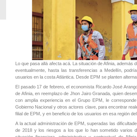
Lo que pasa allá afecta acá. La situación de Afinia, además d
eventualmente, hasta las transferencias a Medellín, podrí
usuarios en la costa Atlántica. Desde EPM se planten alternati
El pasado 17 de febrero, el economista Ricardo José Aran
de Afinia, en reemplazo de Jhon Jairo Granada, quien dese
con amplia experiencia en el Grupo EPM, le corresponde l
Gobierno Nacional y otros actores clave, para encontrar rea
filial de EPM, y en beneficio de los usuarios en esa región del
A la actual administración de EPM, superadas las dificultade
de 2018 y los riesgos a los que lo han sometido varios det
situación financiera, administrativa y contractual de Afi