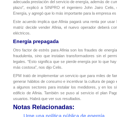
adecuada prestación del servicio de energía, además de cump
plazo”, explicó a SINPRO el ingeniero John Jairo Celis, 
Energía, y agregó que lo más importante para la empresa es me
Este acuerdo implica que Afinia pagará una renta por usar l
matriz decide vender Afinia, el nuevo operador deberá con
eléctricos.
Energía prepagada
Otro factor de estrés para Afinia son los fraudes de ener
fraudulenta, sino que instalan transformadores sin el per
legales. “Esto significa que se pierde energía por lo que ha
más costosa”, nos dijo Celis.
EPM trató de implementar un servicio que para miles de fami
generar hábitos de consumo e incentivar la cultura de pago en
a algunos sectores para instalar los medidores, y en los sit
edificio de Afinia. También se puso al servicio el plan P
usuarios. Habrá que ver sus resultados.
Notas Relacionadas:
Urge una política pública de energía