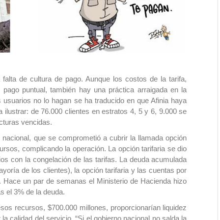
falta de cultura de pago. Aunque los costos de la tarifa,
el pago puntual, también hay una práctica arraigada en la
s usuarios no lo hagan se ha traducido en que Afinia haya
lustrar: de 76.000 clientes en estratos 4, 5 y 6, 9.000 se
acturas vencidas.
o nacional, que se comprometió a cubrir la llamada opción
cursos, complicando la operación. La opción tarifaria se dio
ios con la congelación de las tarifas. La deuda acumulada
yoría de los clientes), la opción tarifaria y las cuentas por
s. Hace un par de semanas el Ministerio de Hacienda hizo
s el 3% de la deuda.
e esos recursos, $700.000 millones, proporcionarían liquidez
la calidad del servicio. “Si el gobierno nacional no salda la