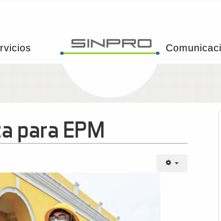
rvicios
Comunicac
eza para EPM