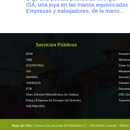
ISA, una joya en las manos equivocadas
Empresas y trabajadores, de la mano…
Servicios Públicos
EPM
Presiden
UNE
Minister
ECOPETROL
Corte Co
ISA
Minister
ISAGEN
Senado 
ANDESCO
Cámara 
ETB
Departa
Chec (Central Hidroeléctrica de Caldas)
CRC (Co
Edeq ( Empresa de Energía del Quindio)
Superint
XM( Filial ISA)
Mapa del Sitio
| Carrera 43a (Avenida El Poblado) # 17 - 106 Edificio Latitude - Ofici