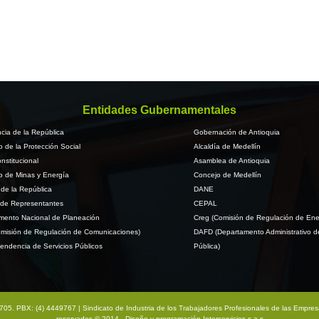
Entidades Gubernamentales
cia de la República
Gobernación de Antioquia
io de la Protección Social
Alcaldía de Medellín
nstitucional
Asamblea de Antioquia
io de Minas y Energía
Concejo de Medellín
de la República
DANE
de Representantes
CEPAL
mento Nacional de Planeación
Creg (Comisión de Regulación de Ene
misión de Regulación de Comunicaciones)
DAFD (Departamento Administrativo d
endencia de Servicios Públicos
Pública)
na 705. PBX: (4) 4449767 | Sindicato de Industria de los Trabajadores Profesionales de las Empre
reservados © 2014 - Diseño y programación
Interservicios s.a.s