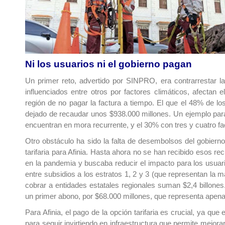
Ni los usuarios ni el gobierno pagan
Un primer reto, advertido por SINPRO, era contrarrestar la 
influenciados entre otros por factores climáticos, afectan 
región de no pagar la factura a tiempo. El que el 48% de lo
dejado de recaudar unos $938.000 millones. Un ejemplo para i
encuentran en mora recurrente, y el 30% con tres y cuatro f
Otro obstáculo ha sido la falta de desembolsos del gobiern
tarifaria para Afinia. Hasta ahora no se han recibido esos re
en la pandemia y buscaba reducir el impacto para los usuar
entre subsidios a los estratos 1, 2 y 3 (que representan la ma
cobrar a entidades estatales regionales suman $2,4 billone
un primer abono, por $68.000 millones, que representa apena
Para Afinia, el pago de la opción tarifaria es crucial, ya qu
para seguir invirtiendo en infraestructura que permite mejorar 