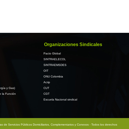
Organizaciones Sindicales
Pacto Global
SINTRAELECOL
SINTRAEMSDES
OIT
ONU Colombia
Acrip
rgía y Gas)
CUT
e la Función
CGT
Escuela Nacional sindical
sas de Servicios Públicos Domiciliarios, Complementarios y Conexos - Todos los derechos