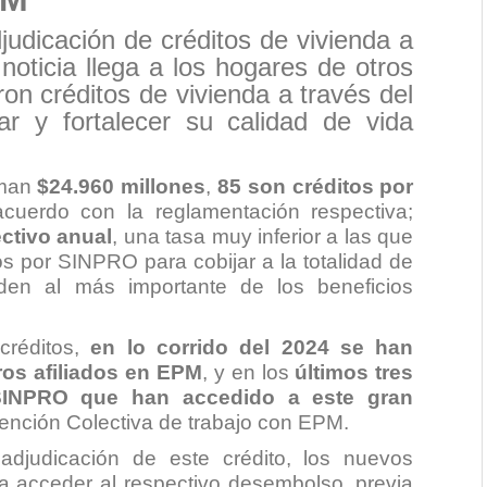
udicación de créditos de vivienda a
noticia llega a los hogares de otros
ron créditos de vivienda a través del
y fortalecer su calidad de vida
uman
$24.960 millones
,
85
son créditos por
acuerdo con la reglamentación respectiva;
ectivo anual
, una tasa muy inferior a las que
os por SINPRO para cobijar a la totalidad de
den al más importante de los beneficios
créditos,
en lo corrido del 2024 se han
ros afiliados en EPM
, y en los
últimos tres
SINPRO que han accedido a este gran
nción Colectiva de trabajo con EPM
.
djudicación de este crédito, los nuevos
ra acceder al respectivo desembolso, previa