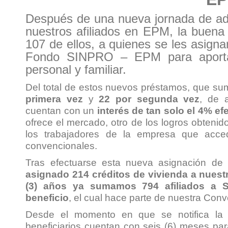
Después de una nueva jornada de adj
nuestros afiliados en EPM, la buena 
107 de ellos, a quienes se les asigna
Fondo SINPRO – EPM para aportar 
personal y familiar.
Del total de estos nuevos préstamos, que s
primera vez
y
22 por segunda vez
, de 
cuentan con un
interés de tan solo el 4% ef
ofrece el mercado, otro de los logros obtenid
los trabajadores de la empresa que acce
convencionales.
Tras efectuarse esta nueva asignación de 
asignado
214 créditos de vivienda a nuest
(3) años ya sumamos 794 afiliados a 
beneficio
, el cual hace parte de nuestra
Conve
Desde el momento en que se notifica la a
beneficiarios cuentan con seis (6) meses pa