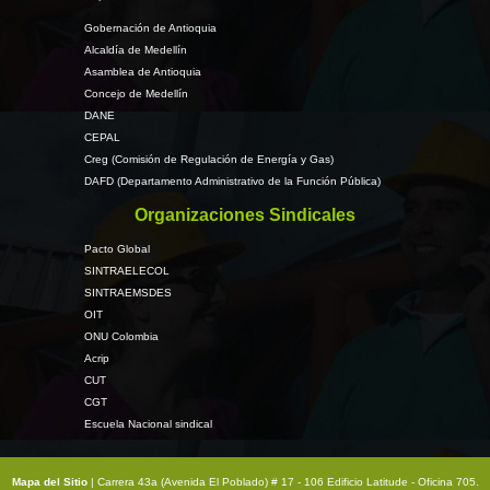
Gobernación de Antioquia
Alcaldía de Medellín
Asamblea de Antioquia
Concejo de Medellín
DANE
CEPAL
Creg (Comisión de Regulación de Energía y Gas)
DAFD (Departamento Administrativo de la Función Pública)
Organizaciones Sindicales
Pacto Global
SINTRAELECOL
SINTRAEMSDES
OIT
ONU Colombia
Acrip
CUT
CGT
Escuela Nacional sindical
Mapa del Sitio
| Carrera 43a (Avenida El Poblado) # 17 - 106 Edificio Latitude - Oficina 705.