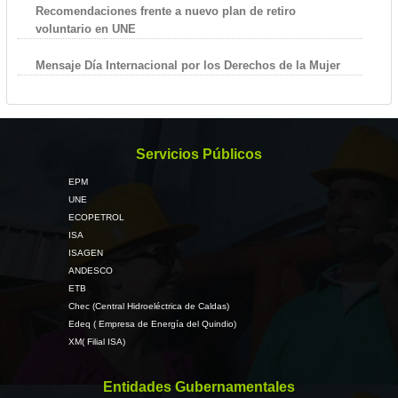
Recomendaciones frente a nuevo plan de retiro
voluntario en UNE
Mensaje Día Internacional por los Derechos de la Mujer
Servicios Públicos
EPM
UNE
ECOPETROL
ISA
ISAGEN
ANDESCO
ETB
Chec (Central Hidroeléctrica de Caldas)
Edeq ( Empresa de Energía del Quindio)
XM( Filial ISA)
Entidades Gubernamentales