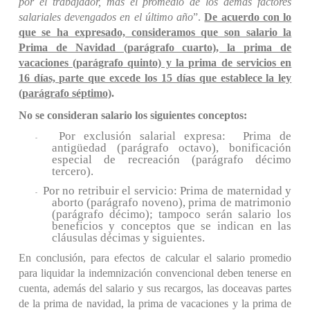
por el trabajador, más el promedio de los demás factores
salariales devengados en el último año
”.
De acuerdo con lo
que se ha expresado, consideramos que son salario la
Prima de Navidad (parágrafo cuarto), la prima de
vacaciones (parágrafo quinto) y la prima de servicios en
16 días, parte que excede los 15 días que establece la ley
(parágrafo séptimo)
.
No se consideran salario los siguientes conceptos:
Por exclusión salarial expresa: Prima de
-
antigüedad (parágrafo octavo), bonificación
especial de recreación (parágrafo décimo
tercero).
Por no retribuir el servicio: Prima de maternidad y
-
aborto (parágrafo noveno), prima de matrimonio
(parágrafo décimo); tampoco serán salario los
beneficios y conceptos que se indican en las
cláusulas décimas y siguientes.
En conclusión, para efectos de calcular el salario promedio
para liquidar la indemnización convencional deben tenerse en
cuenta, además del salario y sus recargos, las doceavas partes
de la prima de navidad, la prima de vacaciones y la prima de