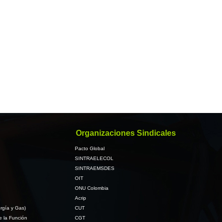
Organizaciones Sindicales
Pacto Global
SINTRAELECOL
SINTRAEMSDES
OIT
ONU Colombia
Acrip
rgía y Gas)
CUT
e la Función
CGT