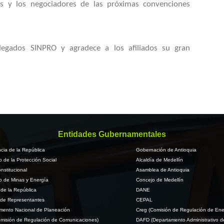
nes y los negociadores de las próximas convenciones
legados SINPRO y agradece a los afiliados su gran
Entidades Gubernamentales
cia de la República
Gobernación de Antioquia
io de la Protección Social
Alcaldía de Medellín
nstitucional
Asamblea de Antioquia
io de Minas y Energía
Concejo de Medellín
de la República
DANE
de Representantes
CEPAL
mento Nacional de Planeación
Creg (Comisión de Regulación de Ene
misión de Regulación de Comunicaciones)
DAFD (Departamento Administrativo d