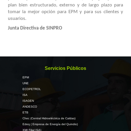
plan bien estructurado, externo y de largo plazo para
tomar la mejor opción para EPM y para sus clientes y
usuarios.
Junta Directiva de SINPRO
Servicios Públicos
EPM
UNE
ECOPETROL
ISA
ISAGEN
ANDESCO
ETB
Chec (Central Hidroeléctrica de Caldas)
Edeq ( Empresa de Energía del Quindio)
XM( Filial ISA)