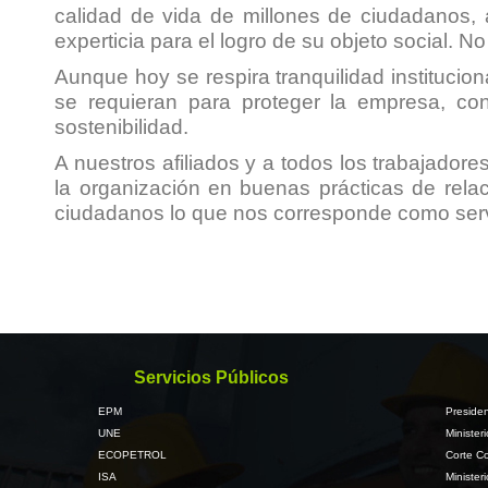
calidad de vida de millones de ciudadanos
experticia para el logro de su objeto social. 
Aunque hoy se respira tranquilidad instituci
se requieran para proteger la empresa, co
sostenibilidad.
A nuestros afiliados y a todos los trabajador
la organización en buenas prácticas de rela
ciudadanos lo que nos corresponde como serv
Servicios Públicos
EPM
Presiden
UNE
Minister
ECOPETROL
Corte Co
ISA
Minister