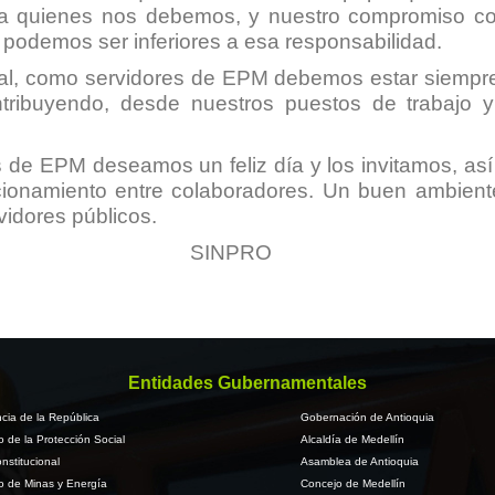
, a quienes nos debemos, y nuestro compromiso c
No podemos ser inferiores a esa responsabilidad.
onal, como servidores de EPM debemos estar siempre
ntribuyendo, desde nuestros puestos de trabajo
es de EPM deseamos un feliz día y los invitamos, así
cionamiento entre colaboradores. Un buen ambiente
idores públicos.
SINPRO
Entidades Gubernamentales
cia de la República
Gobernación de Antioquia
io de la Protección Social
Alcaldía de Medellín
nstitucional
Asamblea de Antioquia
io de Minas y Energía
Concejo de Medellín