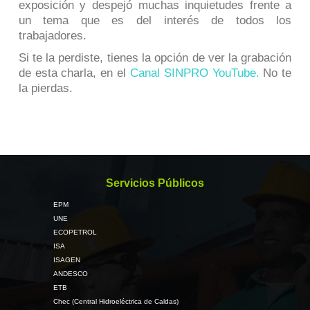
exposición y despejó muchas inquietudes frente a
un tema que es del interés de todos los
trabajadores.
Si te la perdiste, tienes la opción de ver la grabación
de esta charla, en el
Canal SINPRO YouTube
.
No te
la pierdas.
Servicios Públicos
EPM
UNE
ECOPETROL
ISA
ISAGEN
ANDESCO
ETB
Chec (Central Hidroeléctrica de Caldas)