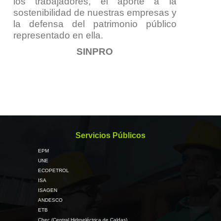
los trabajadores, el aporte a la
sostenibilidad de nuestras empresas y
la defensa del patrimonio público
representado en ella.
SINPRO
Servicios Públicos
EPM
UNE
ECOPETROL
ISA
ISAGEN
ANDESCO
ETB
Chec (Central Hidroeléctrica de Caldas)