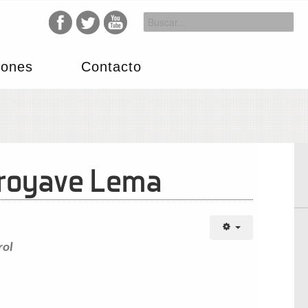
iones
Contacto
Arroyave Lema
rol