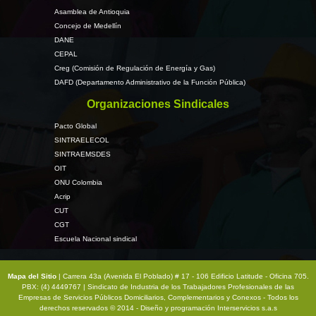
Asamblea de Antioquia
Concejo de Medellín
DANE
CEPAL
Creg (Comisión de Regulación de Energía y Gas)
DAFD (Departamento Administrativo de la Función Pública)
Organizaciones Sindicales
Pacto Global
SINTRAELECOL
SINTRAEMSDES
OIT
ONU Colombia
Acrip
CUT
CGT
Escuela Nacional sindical
Mapa del Sitio
| Carrera 43a (Avenida El Poblado) # 17 - 106 Edificio Latitude - Oficina 705.
PBX: (4) 4449767 | Sindicato de Industria de los Trabajadores Profesionales de las
Empresas de Servicios Públicos Domiciliarios, Complementarios y Conexos - Todos los
derechos reservados © 2014 - Diseño y programación
Interservicios s.a.s