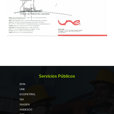
Servicios Públicos
EPM
UNE
ECOPETROL
ISA
ISAGEN
ANDESCO