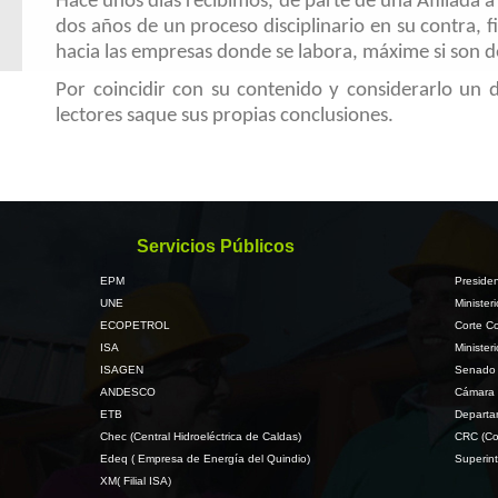
Hace unos días recibimos, de parte de una Afiliada a
dos años de un proceso disciplinario en su contra, f
hacia las empresas donde se labora, máxime si son 
Por coincidir con su contenido y considerarlo un
lectores saque sus propias conclusiones.
Servicios Públicos
EPM
Presiden
UNE
Minister
ECOPETROL
Corte Co
ISA
Minister
ISAGEN
Senado 
ANDESCO
Cámara 
ETB
Departa
Chec (Central Hidroeléctrica de Caldas)
CRC (Co
Edeq ( Empresa de Energía del Quindio)
Superint
XM( Filial ISA)