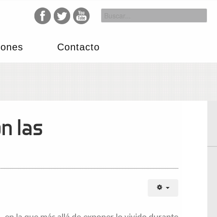
iones
Contacto
n las