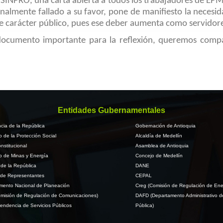
 SINPRO, una carta abierta a todos los trabajadores de EPM
inalmente fallado a su favor, pone de manifiesto la necesid
de carácter público, pues ese deber aumenta como servidor
 documento importante para la reflexión, queremos comp
Entidades Gubernamentales
cia de la República
Gobernación de Antioquia
io de la Protección Social
Alcaldía de Medellín
nstitucional
Asamblea de Antioquia
io de Minas y Energía
Concejo de Medellín
de la República
DANE
de Representantes
CEPAL
mento Nacional de Planeación
Creg (Comisión de Regulación de Ene
misión de Regulación de Comunicaciones)
DAFD (Departamento Administrativo d
endencia de Servicios Públicos
Pública)