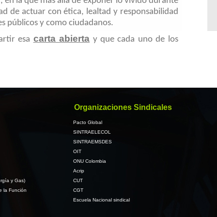
, en la que más allá de exponer lo vivido durante
ad de actuar con ética, lealtad y responsabilidad
es públicos y como ciudadanos.
carta abierta
artir esa
y que cada uno de los
Organizaciones Sindicales
Pacto Global
SINTRAELECOL
SINTRAEMSDES
OIT
ONU Colombia
Acrip
rgía y Gas)
CUT
e la Función
CGT
Escuela Nacional sindical