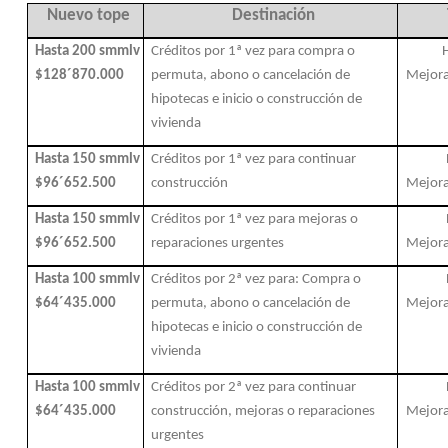
Nuevo tope
Destinación
Hasta 200 smmlv
Créditos por 1ª vez para compra
o
$128´870.000
permuta, abono o cancelación de
Mejora
hipotecas e inicio o construcción de
vivienda
Hasta 150 smmlv
Créditos por 1ª vez para continuar
$96´652.500
construcción
Mejora
Hasta 150 smmlv
Créditos por 1ª vez para
mejoras o
$96´652.500
reparaciones urgentes
Mejora
Hasta 100 smmlv
Créditos por 2ª vez para:
Compra o
$64´435.000
permuta, abono o cancelación de
Mejora
hipotecas e inicio o construcción de
vivienda
Hasta 100 smmlv
Créditos por 2ª vez para continuar
$64´435.000
construcción, mejoras o reparaciones
Mejora
urgentes