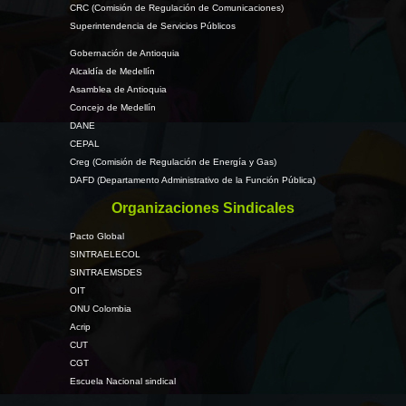
CRC (Comisión de Regulación de Comunicaciones)
Superintendencia de Servicios Públicos
Gobernación de Antioquia
Alcaldía de Medellín
Asamblea de Antioquia
Concejo de Medellín
DANE
CEPAL
Creg (Comisión de Regulación de Energía y Gas)
DAFD (Departamento Administrativo de la Función Pública)
Organizaciones Sindicales
Pacto Global
SINTRAELECOL
SINTRAEMSDES
OIT
ONU Colombia
Acrip
CUT
CGT
Escuela Nacional sindical