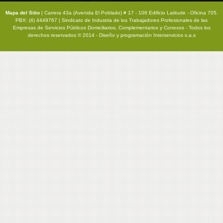
Mapa del Sitio
| Carrera 43a (Avenida El Poblado) # 17 - 106 Edificio Latitude - Oficina 705.
PBX: (4) 4449767 | Sindicato de Industria de los Trabajadores Profesionales de las
Empresas de Servicios Públicos Domiciliarios, Complementarios y Conexos - Todos los
derechos reservados © 2014 - Diseño y programación
Interservicios s.a.s