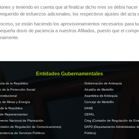
nes y teniendo en cuenta que al finalizar dicho mes se debía hacer el
requerido de esfuerzos adicionales, los respectivos ajustes del acta 
oceso, se están haciendo los aprovisionamientos necesarios para tal 
pequeña dosis de paciencia a nuestros Afiliados, puesto que el compr
unamente.
Entidades Gubernamentales
cia de la República
Gobernación de Antioquia
io de la Protección Social
Alcaldía de Medellín
nstitucional
Asamblea de Antioquia
io de Minas y Energía
Concejo de Medellín
de la República
DANE
de Representantes
CEPAL
mento Nacional de Planeación
Creg (Comisión de Regulación de Ene
misión de Regulación de Comunicaciones)
DAFD (Departamento Administrativo d
endencia de Servicios Públicos
Pública)