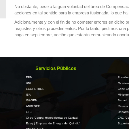
No obstante, pese a la gran voluntad del área de Compensacio
acciones en tal sentido para la empresa fusionada, lo que ha 
Adicionalmente y con el fin de no cometer errores en dicho pr
reajustes y otros procedimientos. Por lo tanto, pedimos una 
haga en septiembre, acción que estarán comunicando oport
Servicios Públicos
EPM
Presiden
UNE
Minister
ECOPETROL
Corte Co
ISA
Minister
ISAGEN
Senado 
ANDESCO
Cámara 
ETB
Departa
Chec (Central Hidroeléctrica de Caldas)
CRC (Co
Edeq ( Empresa de Energía del Quindio)
Superint