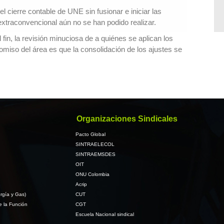
 cierre contable de UNE sin fusionar e iniciar las
extraconvencional aún no se han podido realizar.
fin, la revisión minuciosa de a quiénes se aplican los
omiso del área es que la consolidación de los ajustes se
Organizaciones Sindicales
Pacto Global
SINTRAELECOL
SINTRAEMSDES
OIT
ONU Colombia
Acrip
rgía y Gas)
CUT
e la Función
CGT
Escuela Nacional sindical