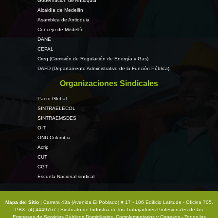
Gobernación de Antioquia
Alcaldía de Medellín
Asamblea de Antioquia
Concejo de Medellín
DANE
CEPAL
Creg (Comisión de Regulación de Energía y Gas)
DAFD (Departamento Administrativo de la Función Pública)
Organizaciones Sindicales
Pacto Global
SINTRAELECOL
SINTRAEMSDES
OIT
ONU Colombia
Acrip
CUT
CGT
Escuela Nacional sindical
Mapa del Sitio
| Carrera 43a (Avenida El Poblado) # 17 - 106 Edificio Latitude - Oficina 705.
PBX: (4) 4449767 | Sindicato de Industria de los Trabajadores Profesionales de las
Empresas de Servicios Públicos Domiciliarios, Complementarios y Conexos - Todos los