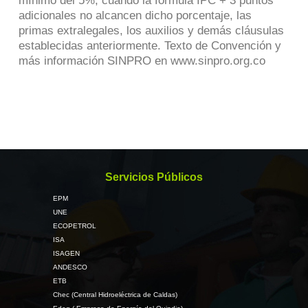
mínimo del 5%, cuando la formula IPC + 3 puntos
adicionales no alcancen dicho porcentaje, las
primas extralegales, los auxilios y demás cláusulas
establecidas anteriormente. Texto de Convención y
más información SINPRO en www.sinpro.org.co
Servicios Públicos
EPM
UNE
ECOPETROL
ISA
ISAGEN
ANDESCO
ETB
Chec (Central Hidroeléctrica de Caldas)