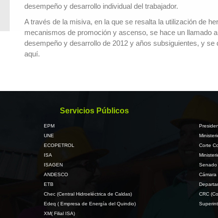
desempeño y desarrollo individual del trabajador.
A través de la misiva, en la que se resalta la utilización d
mecanismos de promoción y ascenso, se hace un llamado a la 
desempeño y desarrollo de 2012 y años subsiguientes, y se dis
aquí.
Servicios Públicos
EPM
Presiden
UNE
Minister
ECOPETROL
Corte Co
ISA
Minister
ISAGEN
Senado 
ANDESCO
Cámara 
ETB
Departa
Chec (Central Hidroeléctrica de Caldas)
CRC (Co
Edeq ( Empresa de Energía del Quindio)
Superint
XM( Filial ISA)