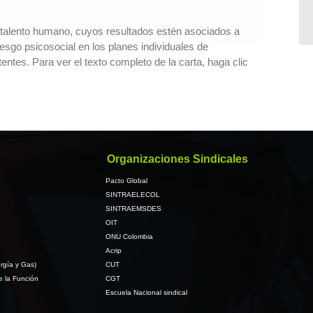
el talento humano, cuyos resultados estén asociados a
sgo psicosocial en los planes individuales de
entes. Para ver el texto completo de la carta, haga clic
Organizaciones Sindicales
Pacto Global
SINTRAELECOL
SINTRAEMSDES
OIT
ONU Colombia
Acrip
rgía y Gas)
CUT
e la Función
CGT
Escuela Nacional sindical