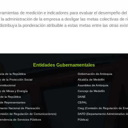
e herramientas de medición e indicadores para evaluar el desempeño d
administración de la empresa a desligar las metas colectivas de rie
tribuya la ponderación atribuible a estas metas entre las otras exist
Entidades Gubernamentales
cia de la República
Gobernación de Antioquia
io de la Protección Social
Alcaldía de Medellín
nstitucional
Asamblea de Antioquia
io de Minas y Energía
Concejo de Medellín
de la República
DANE
de Representantes
CEPAL
mento Nacional de Planeación
Creg (Comisión de Regulación de Ene
misión de Regulación de Comunicaciones)
DAFD (Departamento Administrativo d
endencia de Servicios Públicos
Pública)