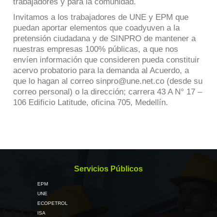
trabajadores y para la comunidad.
Invitamos a los trabajadores de UNE y EPM que
puedan aportar elementos que coadyuven a la
pretensión ciudadana y de SINPRO de mantener a
nuestras empresas 100% públicas, a que nos
envíen información que consideren pueda constituir
acervo probatorio para la demanda al Acuerdo, a
que lo hagan al correo
sinpro@une.net.co
(desde su
correo personal) o la dirección; carrera 43 A N° 17 –
106 Edificio Latitude, oficina 705, Medellín.
Servicios Públicos
EPM
UNE
ECOPETROL
ISA