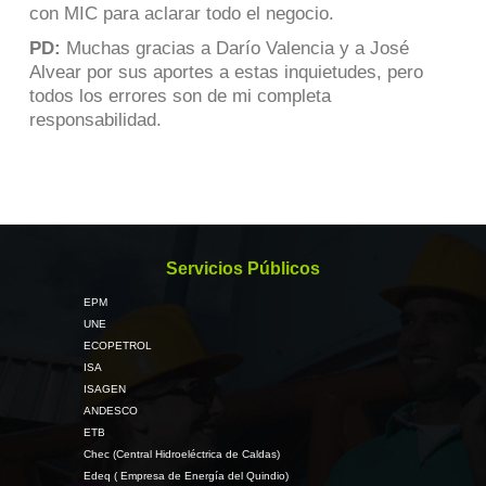
con MIC para aclarar todo el negocio.
PD:
Muchas gracias a Darío Valencia y a José
Alvear por sus aportes a estas inquietudes, pero
todos los errores son de mi completa
responsabilidad.
Servicios Públicos
EPM
UNE
ECOPETROL
ISA
ISAGEN
ANDESCO
ETB
Chec (Central Hidroeléctrica de Caldas)
Edeq ( Empresa de Energía del Quindio)