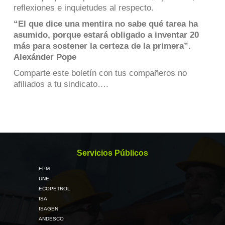
reflexiones e inquietudes al respecto.
“El que dice una mentira no sabe qué tarea ha
asumido, porque estará obligado a inventar 20
más para sostener la certeza de la primera”.
Alexánder Pope
Comparte este boletín con tus compañeros no
afiliados a tu sindicato….
Servicios Públicos
EPM
UNE
ECOPETROL
ISA
ISAGEN
ANDESCO