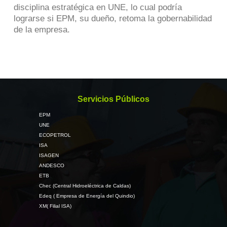
disciplina estratégica en UNE, lo cual podría
lograrse si EPM, su dueño, retoma la gobernabilidad
de la empresa.
Servicios Públicos
EPM
UNE
ECOPETROL
ISA
ISAGEN
ANDESCO
ETB
Chec (Central Hidroeléctrica de Caldas)
Edeq ( Empresa de Energía del Quindio)
XM( Filial ISA)