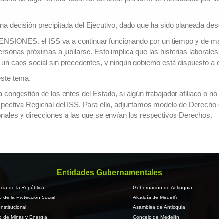
i una decisión precipitada del Ejecutivo, dado que ha sido planeada 
PENSIONES, el ISS va a continuar funcionando por un tiempo y de m
sonas próximas a jubilarse. Esto implica que las historias laborales
un caos social sin precedentes, y ningún gobierno está dispuesto a co
este tema.
congestión de los entes del Estado, si algún trabajador afiliado o no
spectiva Regional del ISS. Para ello, adjuntamos modelo de Derecho d
onales y direcciones a las que se envían los respectivos Derechos.
Entidades Gubernamentales
cia de la República
Gobernación de Antioquia
io de la Protección Social
Alcaldía de Medellín
nstitucional
Asamblea de Antioquia
io de Minas y Energía
Concejo de Medellín