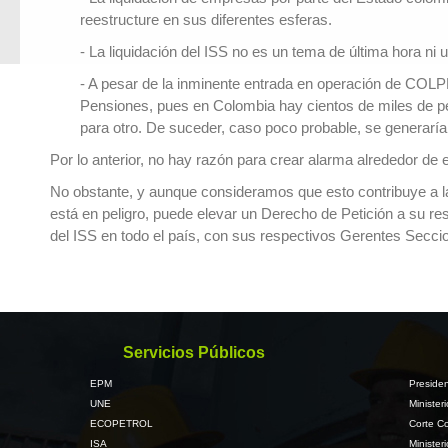
reestructure en sus diferentes esferas.
- La liquidación del ISS no es un tema de última hora n
- A pesar de la inminente entrada en operación de COL
Pensiones, pues en Colombia hay cientos de miles de per
para otro. De suceder, caso poco probable, se generaría 
Por lo anterior, no hay razón para crear alarma alrededor de 
No obstante, y aunque consideramos que esto contribuye a la 
está en peligro, puede elevar un Derecho de Petición a su re
del ISS en todo el país, con sus respectivos Gerentes Secci
Servicios Públicos
EPM
Presiden
UNE
Minister
ECOPETROL
Corte Co
ISA
Minister