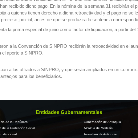
han recibido dicho pago. En la nómina de la semana 31 recibirán el pa
ja a quienes tienen derecho a dicha retroactividad y el pago no se l
l proceso judicial, antes de que se produzca la sentencia correspondi
ta la prima especial de junio como factor de liquidación, a partir del
ron a la Convención de SINPRO recibirán la retroactividad en el aume
a el aporte a SINPRO.
ian a los afiliados a SINPRO, y que serán ampliados en un comunicad
nteojos para los beneficiarios.
Entidades Gubernamentales
cia de la República
Gobernación de Antioquia
io de la Protección Social
Alcaldía de Medellín
nstitucional
Asamblea de Antioquia