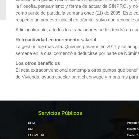
la filosofía, pensamiento y forma de actuar de SINPRO, y no 
como punto de partida la semana once (11) de 2005. Esto cobi
respecto un proceso judicial en trámite, salvo que renuncie a
Adicionalmente, a todos los trabajadores se les tendrá en cuen
Retroactividad en incremento salarial
La gestión fue más allá. Quienes pasaron en 2011 y se acogie
semana en la cual comenzó a deducirse por parte de Nómin
Los otros beneficios
El acta extraconvencional contempla otros puntos que benefic
de Vivienda, ayuda escolar para el cónyuge y monturas para a
Servicios Públicos
EPM
Presiden
UNE
Minister
ECOPETROL
Corte Co