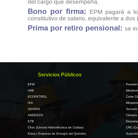
del cargo que desempeña.
Bono por firma:
EPM pagará a los
constitutivo de salario, equivalente a dos
Prima por retiro pensional:
se in
Servicios Públicos
EPM
Presiden
UNE
Minister
ECOPETROL
Corte Co
ISA
Minister
ISAGEN
Senado 
ANDESCO
Cámara 
ETB
Departa
Chec (Central Hidroeléctrica de Caldas)
CRC (Co
Edeq ( Empresa de Energía del Quindio)
Superint