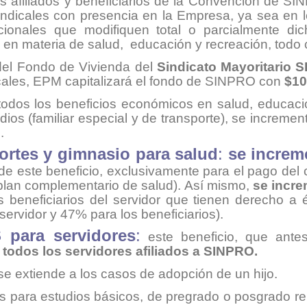
 afiliados y beneficiarios de la Convención de SI
sindicales con presencia en la Empresa, ya sea en
cionales que modifiquen total o parcialmente d
 en materia de salud, educación y recreación, todo c
del Fondo de Vivienda del
Sindicato Mayoritario 
cales, EPM capitalizará el fondo de SINPRO con
$10
todos los beneficios económicos en salud, educació
dios (familiar especial y de transporte), se incremen
.
ortes y gimnasio para salud
:
se increm
 de este beneficio, exclusivamente para el pago del 
plan complementario de salud). Así mismo,
se incre
s beneficiarios del servidor que tienen derecho a 
servidor y 47% para los beneficiarios)
.
para servidores
:
este beneficio, que ante
 todos los servidores
afiliados a SINPRO.
se extiende a los casos de adopción de un hijo.
s para estudios básicos, de pregrado o posgrado re