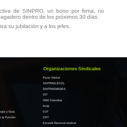
ectiva de SINPRO, un bono por firma, no
 pagadero dentro de los próximos 30 días.
a su jubilación y a los jefes.
Organizaciones Sindicales
Pacto Global
SINTRAELECOL
SINTRAEMSDES
OIT
ONU Colombia
Acrip
rgía y Gas)
CUT
e la Función
CGT
Escuela Nacional sindical