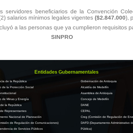
 servidores beneficiarios de la Convención Col
 (2) salarios mínimos legales vigentes
($2.847.000
),
cluyó a las personas que ya cumplieron requisitos par
SINPRO
Entidades Gubernamentales
cia de la República
Gobernación de Antioquia
io de la Protección Social
Alcaldía de Medellín
nstitucional
Asamblea de Antioquia
io de Minas y Energía
Concejo de Medellín
de la República
DANE
de Representantes
CEPAL
mento Nacional de Planeación
Creg (Comisión de Regulación de Ene
misión de Regulación de Comunicaciones)
DAFD (Departamento Administrativo d
endencia de Servicios Públicos
Pública)