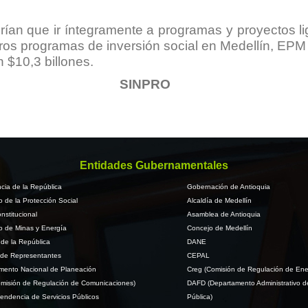
drían que ir íntegramente a programas y proyectos l
os programas de inversión social en Medellín, EPM ya 
n $10,3 billones.
SINPRO
Entidades Gubernamentales
cia de la República
Gobernación de Antioquia
io de la Protección Social
Alcaldía de Medellín
nstitucional
Asamblea de Antioquia
io de Minas y Energía
Concejo de Medellín
de la República
DANE
de Representantes
CEPAL
mento Nacional de Planeación
Creg (Comisión de Regulación de Ene
misión de Regulación de Comunicaciones)
DAFD (Departamento Administrativo d
endencia de Servicios Públicos
Pública)