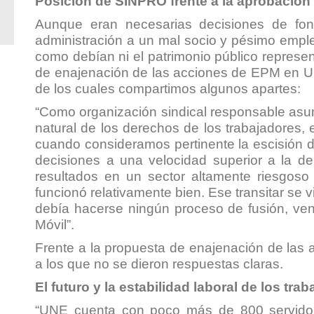
Posición de SINPRO frente a la aprobación
Aunque eran necesarias decisiones de fo
administración a un mal socio y pésimo empl
como debían ni el patrimonio público represe
de enajenación de las acciones de EPM en UN
de los cuales compartimos algunos apartes:
“
Como organización sindical responsable asumi
natural de los derechos de los trabajadores, e
cuando consideramos pertinente la escisión 
decisiones a una velocidad superior a la d
resultados en un sector altamente riesgos
funcionó relativamente bien. Ese transitar s
debía hacerse ningún proceso de fusión, ve
Móvil
”.
Frente a la propuesta de enajenación de las
a los que no se dieron respuestas claras.
El futuro y la estabilidad laboral de los tr
“
UNE cuenta con poco más de 800 servidores