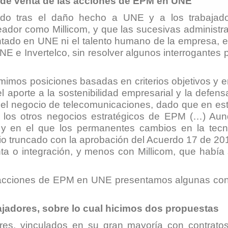
 de venta de las acciones de EPM en UNE
ndo tras el daño hecho a UNE y a los trabaja
eador como Millicom, y que las sucesivas administr
ntado en UNE ni el talento humano de la empresa, e
E e Invertelco, sin resolver algunos interrogantes
mos posiciones basadas en criterios objetivos y en
l aporte a la sostenibilidad empresarial y la defens
del negocio de telecomunicaciones, dado que en es
e los otros negocios estratégicos de EPM (…) Aun
o y en el que los permanentes cambios en la tec
e vio truncado con la aprobación del Acuerdo 17 de 
nta o integración, y menos con Millicom, que habí
 acciones de EPM en UNE presentamos algunas consi
abajadores, sobre lo cual hicimos dos propuestas
, vinculados en su gran mayoría con contratos a