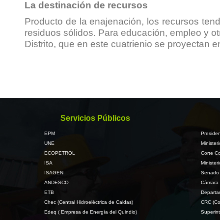
La destinación de recursos
Producto de la enajenación, los recursos ten
residuos sólidos. Para educación, empleo y otr
Distrito, que en este cuatrienio se proyectan e
Servicios Públicos
EPM
Presiden
UNE
Minister
ECOPETROL
Corte Co
ISA
Minister
ISAGEN
Senado 
ANDESCO
Cámara 
ETB
Departa
Chec (Central Hidroeléctrica de Caldas)
CRC (Co
Edeq ( Empresa de Energía del Quindio)
Superint