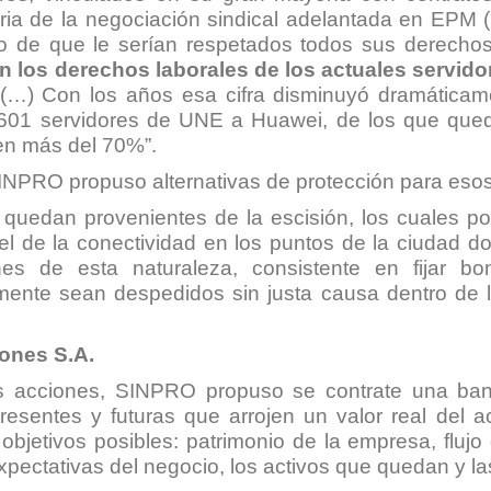
toria de la negociación sindical adelantada en EPM
o de que le serían respetados todos sus derecho
n los derechos laborales de los actuales servi
…) Con los años esa cifra disminuyó dramáticamen
de 601 servidores de UNE a Huawei, de los que que
 en más del 70%
”.
NPRO propuso alternativas de protección para esos
uedan provenientes de la escisión, los cuales pod
el de la conectividad en los puntos de la ciudad d
s de esta naturaleza, consistente en fijar boni
mente sean despedidos sin justa causa dentro de l
ones S.A.
as acciones, SINPRO propuso se contrate una ban
 presentes y futuras que arrojen un valor real del
objetivos posibles: patrimonio de la empresa, flujo 
ctativas del negocio, los activos que quedan y las 