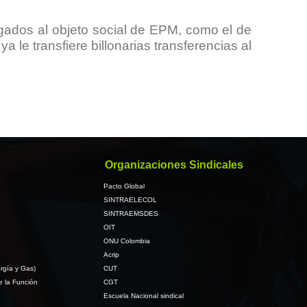
igados al objeto social de EPM, como el de
le transfiere billonarias transferencias al
Organizaciones Sindicales
Pacto Global
SINTRAELECOL
SINTRAEMSDES
OIT
ONU Colombia
Acrip
rgía y Gas)
CUT
e la Función
CGT
Escuela Nacional sindical