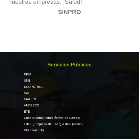
nuestras empresas. ¡Salud!
SINPRO
Servicios Públicos
EPM
UNE
ECOPETROL
ISA
ISAGEN
ANDESCO
ETB
Chec (Central Hidroeléctrica de Caldas)
Edeq ( Empresa de Energía del Quindio)
XM( Filial ISA)