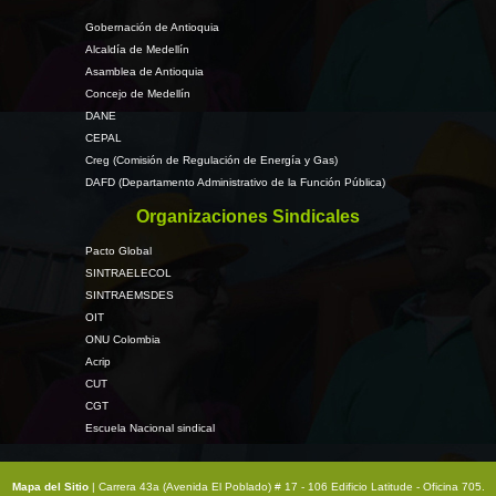
Gobernación de Antioquia
Alcaldía de Medellín
Asamblea de Antioquia
Concejo de Medellín
DANE
CEPAL
Creg (Comisión de Regulación de Energía y Gas)
DAFD (Departamento Administrativo de la Función Pública)
Organizaciones Sindicales
Pacto Global
SINTRAELECOL
SINTRAEMSDES
OIT
ONU Colombia
Acrip
CUT
CGT
Escuela Nacional sindical
Mapa del Sitio
| Carrera 43a (Avenida El Poblado) # 17 - 106 Edificio Latitude - Oficina 705.