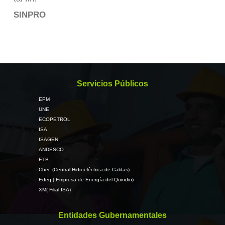
SINPRO
Servicios Públicos
EPM
UNE
ECOPETROL
ISA
ISAGEN
ANDESCO
ETB
Chec (Central Hidroeléctrica de Caldas)
Edeq ( Empresa de Energía del Quindio)
XM( Filial ISA)
Entidades Gubernamentales