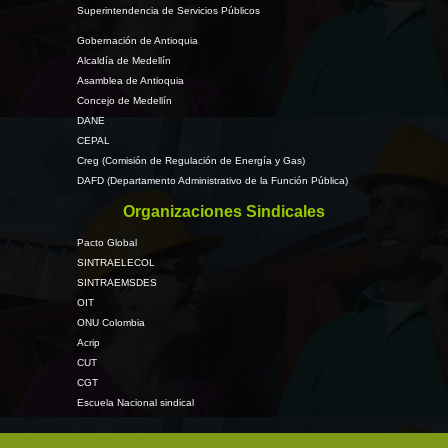
Superintendencia de Servicios Públicos
Gobernación de Antioquia
Alcaldía de Medellín
Asamblea de Antioquia
Concejo de Medellín
DANE
CEPAL
Creg (Comisión de Regulación de Energía y Gas)
DAFD (Departamento Administrativo de la Función Pública)
Organizaciones Sindicales
Pacto Global
SINTRAELECOL
SINTRAEMSDES
OIT
ONU Colombia
Acrip
CUT
CGT
Escuela Nacional sindical