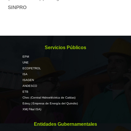
SINPRO
Servicios Públicos
EPM
UNE
ECOPETROL
ISA
ISAGEN
ANDESCO
ETB
Chec (Central Hidroeléctrica de Caldas)
Edeq ( Empresa de Energía del Quindio)
XM( Filial ISA)
Entidades Gubernamentales