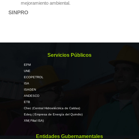
mejoramiento ambiental.
SINPRO
Servicios Públicos
EPM
UNE
ECOPETROL
ISA
ISAGEN
ANDESCO
ETB
Chec (Central Hidroeléctrica de Caldas)
Edeq ( Empresa de Energía del Quindio)
XM( Filial ISA)
Entidades Gubernamentales