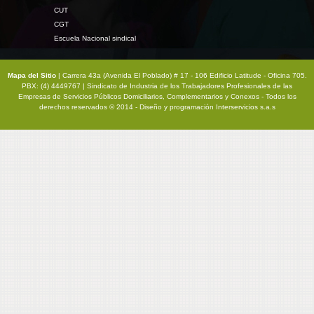
CUT
CGT
Escuela Nacional sindical
Mapa del Sitio
| Carrera 43a (Avenida El Poblado) # 17 - 106 Edificio Latitude - Oficina 705.
PBX: (4) 4449767 | Sindicato de Industria de los Trabajadores Profesionales de las
Empresas de Servicios Públicos Domiciliarios, Complementarios y Conexos - Todos los
derechos reservados © 2014 - Diseño y programación
Interservicios s.a.s