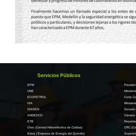
Servicios Públicos
EPM
Presiden
UNE
Minister
ECOPETROL
Corte Co
ISA
Minister
ISAGEN
Senado 
ANDESCO
Cámara 
ETB
Departa
Chec (Central Hidroeléctrica de Caldas)
CRC (Co
Edeq ( Empresa de Energía del Quindio)
Superint