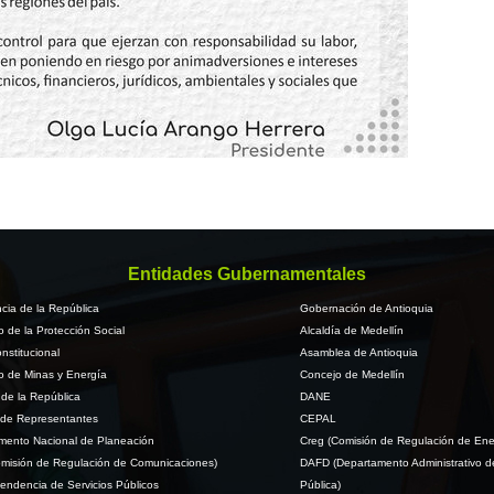
Entidades Gubernamentales
cia de la República
Gobernación de Antioquia
io de la Protección Social
Alcaldía de Medellín
nstitucional
Asamblea de Antioquia
io de Minas y Energía
Concejo de Medellín
de la República
DANE
de Representantes
CEPAL
mento Nacional de Planeación
Creg (Comisión de Regulación de Ene
misión de Regulación de Comunicaciones)
DAFD (Departamento Administrativo d
endencia de Servicios Públicos
Pública)