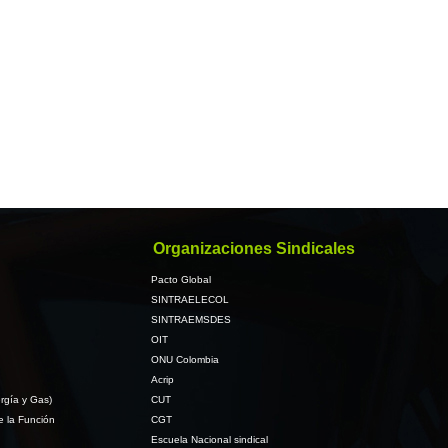
Organizaciones Sindicales
Pacto Global
SINTRAELECOL
SINTRAEMSDES
OIT
ONU Colombia
Acrip
rgía y Gas)
CUT
e la Función
CGT
Escuela Nacional sindical