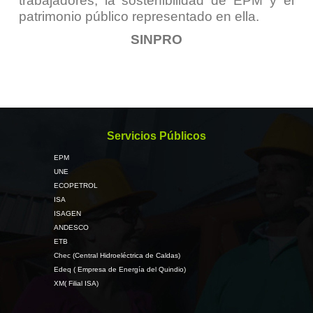
trabajadores, la sostenibilidad de EPM y el
patrimonio público representado en ella.
SINPRO
Servicios Públicos
EPM
UNE
ECOPETROL
ISA
ISAGEN
ANDESCO
ETB
Chec (Central Hidroeléctrica de Caldas)
Edeq ( Empresa de Energía del Quindio)
XM( Filial ISA)