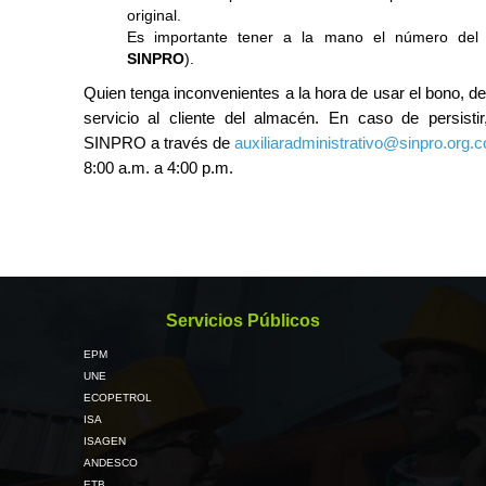
original.
Es importante tener a la mano el número del 
SINPRO
).
Quien tenga inconvenientes a la hora de usar el bono, deb
servicio al cliente del almacén. En caso de persist
SINPRO a través de
auxiliaradministrativo@sinpro.org.c
8:00 a.m. a 4:00 p.m.
Servicios Públicos
EPM
UNE
ECOPETROL
ISA
ISAGEN
ANDESCO
ETB