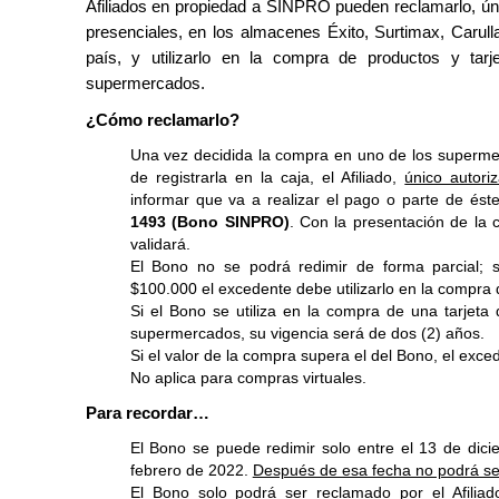
Afiliados en propiedad a SINPRO pueden reclamarlo, ú
presenciales, en los almacenes
Éxito, Surtimax, Carul
país, y utilizarlo en la compra de productos y tar
supermercados.
¿Cómo reclamarlo?
Una vez decidida la compra en uno de los superme
de registrarla en la caja, el Afiliado,
único autoriz
informar que va a realizar el pago o parte de és
1493 (Bono SINPRO)
. Con la presentación de la cé
validará.
El Bono no se podrá redimir de forma parcial; s
$100.000 el excedente debe utilizarlo en la compra 
Si el Bono se utiliza en la compra de una tarjeta
supermercados, su vigencia será de dos (2) años.
Si el valor de la compra supera el del Bono, el exced
No aplica para compras virtuales.
Para recordar…
El Bono se puede redimir solo entre el 13 de dici
febrero de 2022.
Después de esa fecha no podrá s
El Bono solo podrá ser reclamado por el Afiliad