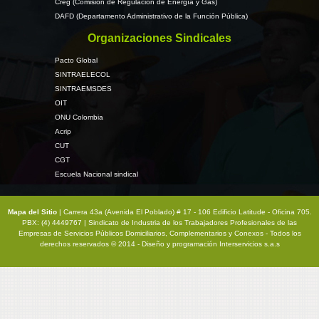
Creg (Comisión de Regulación de Energía y Gas)
DAFD (Departamento Administrativo de la Función Pública)
Organizaciones Sindicales
Pacto Global
SINTRAELECOL
SINTRAEMSDES
OIT
ONU Colombia
Acrip
CUT
CGT
Escuela Nacional sindical
Mapa del Sitio
| Carrera 43a (Avenida El Poblado) # 17 - 106 Edificio Latitude - Oficina 705.
PBX: (4) 4449767 | Sindicato de Industria de los Trabajadores Profesionales de las
Empresas de Servicios Públicos Domiciliarios, Complementarios y Conexos - Todos los
derechos reservados © 2014 - Diseño y programación
Interservicios s.a.s