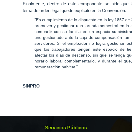
relacionadas,
Finalmente, dentro de este componente se pide que l
que
tema de orden legal quede explícito en la Convención:
como
“
En cumplimiento de lo dispuesto en la ley 1857 de 
todas
promover y gestionar una jornada semestral en la 
las
compartir con su familia en un espacio suministr
del
uno gestionado ante la caja de compensación famil
pliego,
servidores. Si el empleador no logra gestionar es
son
que los trabajadores tengan este espacio de tie
sujeto
afectar los días de descanso, sin que se tenga 
horario laboral complementario, y durante el que, 
de
remuneración habitual”
.
negociación
entre
EPM
SINPRO
y
SINPRO.
Jornada
de
Servicios Públicos
trabajo