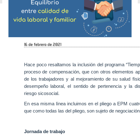
familiar
en
pliego
a
EPM
16 de febrero de 2021
Hace
Hace poco resaltamos la inclusión del programa “Tiempo
poco
proceso de compensación, que con otros elementos apo
resaltamos
de los trabajadores y al mejoramiento de su salud físic
la
desempeño laboral, el sentido de pertenencia y la di
inclusión
riesgo sicosocial.
del
programa
En esa misma línea incluimos en el pliego a EPM cuatro
“Tiempo
que como todas las del pliego, son sujeto de negociaci
para
tu
Bienestar”
Jornada de trabajo
en