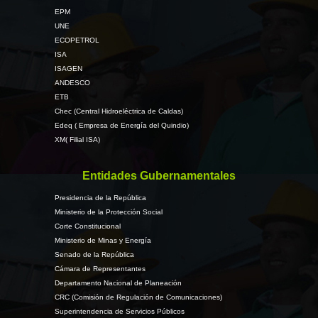
EPM
La
UNE
petición
ECOPETROL
que
ISA
hacemos
ISAGEN
con
ANDESCO
respecto
ETB
Chec (Central Hidroeléctrica de Caldas)
a
Edeq ( Empresa de Energía del Quindio)
la
XM( Filial ISA)
cláusula
sexta
Entidades Gubernamentales
coincide
con
Presidencia de la República
un
Ministerio de la Protección Social
proyecto
Corte Constitucional
Ministerio de Minas y Energía
de
Senado de la República
ley
Cámara de Representantes
que
Departamento Nacional de Planeación
cursa
CRC (Comisión de Regulación de Comunicaciones)
en
Superintendencia de Servicios Públicos