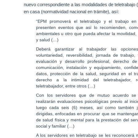
mejoramiento
nuevo correspondiente a las modalidades de teletrabajo (r
de
en casa (normatividad nacional en trámite), así:
su
“EPM promoverá el teletrabajo y el trabajo e
salud
presenten eventos que así lo recomienden, como
física
ambientales u otro que pueda afectar la movilidad, 
y
y salud (…)
mental,
Deberá garantizar al trabajador las opcion
el
voluntariedad, reversibilidad, jornada de trabajo,
clima
evaluación y desarrollo profesional, derecho de
y
comunicación, instalación y equipamiento, confide
el
datos, protección de la salud, seguridad en el tr
desempeño
derecho a la intimidad del teletrabajador, r
teletrabajador, entre otros (…)
laboral,
el
Con los servidores que de mutuo acuerdo se d
sentido
realizarán evaluaciones psicológicas previo al inic
luego cada seis (6) meses, así como también j
de
dirigidas, enfocadas en procurar que se manteng
pertenencia
de salud física y mental para la prestación del ser
y
social y familiar (…)
la
A los servidores en teletrabajo se les reconocerá
disminución