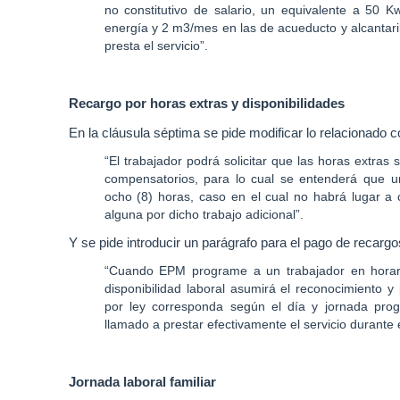
no constitutivo de salario, un equivalente a 50 
de
energía y 2 m3/mes en las de acueducto y alcantaril
factores
presta el servicio”.
de
riesgo
sicosocial.
Recargo por horas extras y disponibilidades
En la cláusula séptima se pide modificar lo relacionado c
En
“
El trabajador podrá solicitar que las horas extras
esa
compensatorios, para lo cual se entenderá que u
ocho (8) horas, caso en el cual no habrá lugar a 
misma
alguna por dicho trabajo adicional
”.
línea
incluimos
Y se pide introducir un parágrafo para el pago de recargos
en
“
Cuando EPM programe a un trabajador en horari
el
disponibilidad laboral asumirá el reconocimiento 
pliego
por ley corresponda según el día y jornada pr
a
llamado a prestar efectivamente el servicio durante
EPM
cuatro
Jornada laboral familiar
peticiones