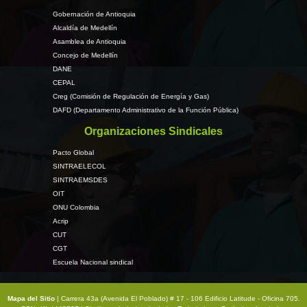
el
Gobernación de Antioquia
Congreso
Alcaldía de Medellín
de
Asamblea de Antioquia
la
Concejo de Medellín
República,
DANE
CEPAL
en
Creg (Comisión de Regulación de Energía y Gas)
el
DAFD (Departamento Administrativo de la Función Pública)
sentido
Organizaciones Sindicales
que
“la
Pacto Global
jornada
SINTRAELECOL
máxima
SINTRAEMSDES
OIT
de
ONU Colombia
trabajo
Acrip
sea
CUT
de
CGT
40
Escuela Nacional sindical
horas
semanales
Mapa del Sitio
| Carrera 43a (Avenida El Poblado) # 17 - 106 Edificio Latitude - Oficina 705.