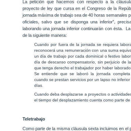
La petición que hacemos con respecto a la cláusul
el
proyecto de ley que cursa en el Congreso de la Repúbl
proceso
jornada máxima de trabajo sea de 40 horas semanales pa
de
oficiales, salvo que se disponga una inferior”
, preci
compensación,
laborando una jornada inferior continuarán con ésta. L
que
de la siguiente manera:
con
Cuando por fuera de la jornada se requiera labora
otros
reconocerá una remuneración con una suma equivale
elementos
un día de trabajo por cada dominical o festivo labo
aportan
día de descanso compensatorio, sin perjuicio de l
a
que tenga derecho el trabajador por haber laborad
la
Se entiende que se laboró la jornada completa
calidad
cuando se prestan servicios por un lapso no inferior
de
días.
vida
Cuando deba desplazarse a proyectos o actividades 
de
el tiempo del desplazamiento cuenta como parte de l
los
trabajadores
Teletrabajo
y
al
Como parte de la misma cláusula sexta incluimos en el 