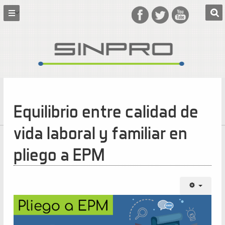
16
de
febrero
de
Equilibrio entre calidad de
2021
vida laboral y familiar en
Equilibrio
pliego a EPM
entre
calidad
de
vida
laboral
y