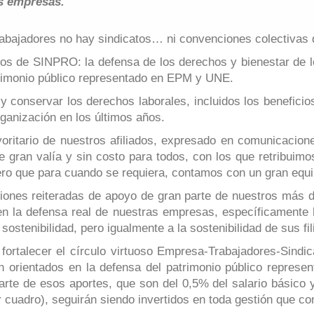
as empresas.
rabajadores no hay sindicatos… ni convenciones colectivas d
s de SINPRO: la defensa de los derechos y bienestar de los
trimonio público representado en EPM y UNE.
y conservar los derechos laborales, incluidos los benefici
ganización en los últimos años.
yoritario de nuestros afiliados, expresado en comunicacio
gran valía y sin costo para todos, con los que retribuimos
ero que para cuando se requiera, contamos con un gran equip
ones reiteradas de apoyo de gran parte de nuestros más d
 en la defensa real de nuestras empresas, específicamente
ostenibilidad, pero igualmente a la sostenibilidad de sus fil
rtalecer el círculo virtuoso Empresa-Trabajadores-Sindicat
én orientados en la defensa del patrimonio público repre
arte de esos aportes, que son del 0,5% del salario básico y
er cuadro), seguirán siendo invertidos en toda gestión que 