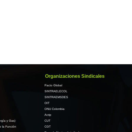
Organizaciones Sindicales
Pacto Global
SINTRAELECOL
SINTRAEMSDES
OIT
ONU Colombia
Acrip
rgía y Gas)
CUT
e la Función
CGT