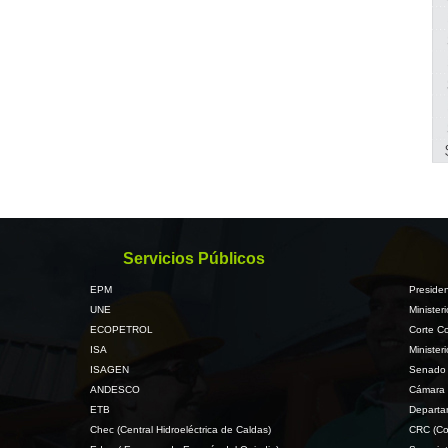
Servicios Públicos
EPM
Presiden
UNE
Minister
ECOPETROL
Corte Co
ISA
Minister
ISAGEN
Senado 
ANDESCO
Cámara 
ETB
Departa
Chec (Central Hidroeléctrica de Caldas)
CRC (Co