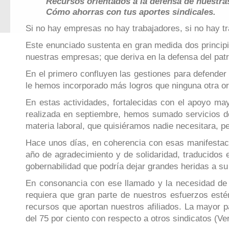
Recursos orientados a la defensa de nuestr
Cómo ahorras con tus aportes sindicales.
Si no hay empresas no hay trabajadores, si no hay t
Este enunciado sustenta en gran medida dos principio
nuestras empresas; que deriva en la defensa del pa
En el primero confluyen las gestiones para defender 
le hemos incorporado más logros que ninguna otra or
En estas actividades, fortalecidas con el apoyo ma
realizada en septiembre, hemos sumado servicios de 
materia laboral, que quisiéramos nadie necesitara, p
Hace unos días, en coherencia con esas manifestaci
año de agradecimiento y de solidaridad, traducidos
gobernabilidad que podría dejar grandes heridas a su s
En consonancia con ese llamado y la necesidad de fo
requiera que gran parte de nuestros esfuerzos est
recursos que aportan nuestros afiliados. La mayor p
del 75 por ciento con respecto a otros sindicatos (V