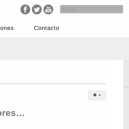
iones
Contacto
dores…