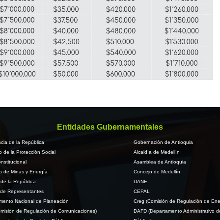
Entidades Gubernamentales
cia de la República
Gobernación de Antioquia
io de la Protección Social
Alcaldía de Medellín
nstitucional
Asamblea de Antioquia
io de Minas y Energía
Concejo de Medellín
de la República
DANE
de Representantes
CEPAL
mento Nacional de Planeación
Creg (Comisión de Regulación de Ene
misión de Regulación de Comunicaciones)
DAFD (Departamento Administrativo d