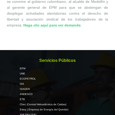
se conmine al gobierno colombiano, al alcalde de Medellín y
al gerente general de EPM para que se abstengan de
desplegar actividades atentatorias contra el derecho de
libertad y asociación sindical de los trabajadores de la
empresa.
Haga clic aquí para ver demanda
.
Servicios Públicos
EPM
UNE
ECOPETROL
ISA
ISAGEN
ANDESCO
ETB
Chec (Central Hidroeléctrica de Caldas)
Edeq ( Empresa de Energía del Quindio)
XM( Filial ISA)