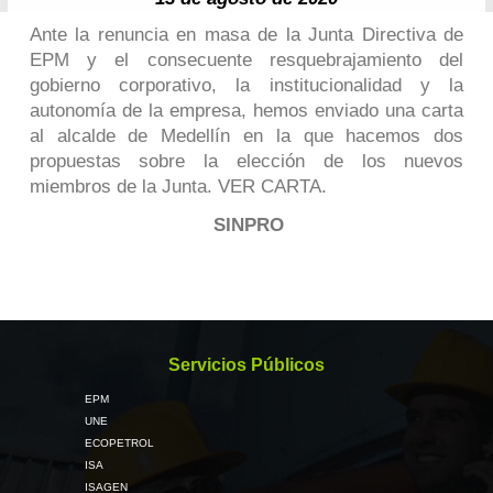
Ante la renuncia en masa de la Junta Directiva de
EPM y el consecuente resquebrajamiento del
gobierno corporativo, la institucionalidad y la
autonomía de la empresa, hemos enviado una carta
al alcalde de Medellín en la que hacemos dos
propuestas sobre la elección de los nuevos
miembros de la Junta.
VER CARTA
.
SINPRO
Servicios Públicos
EPM
UNE
ECOPETROL
ISA
ISAGEN