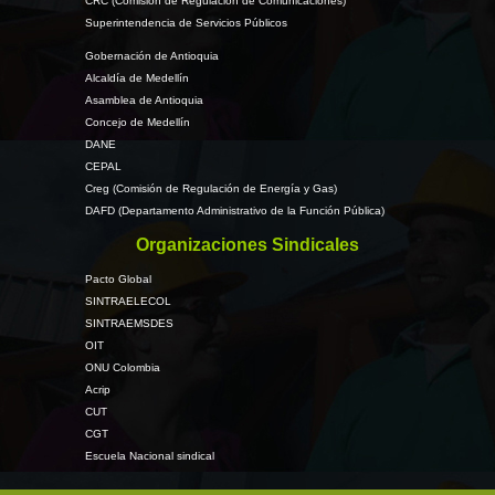
CRC (Comisión de Regulación de Comunicaciones)
Superintendencia de Servicios Públicos
Gobernación de Antioquia
Alcaldía de Medellín
Asamblea de Antioquia
Concejo de Medellín
DANE
CEPAL
Creg (Comisión de Regulación de Energía y Gas)
DAFD (Departamento Administrativo de la Función Pública)
Organizaciones Sindicales
Pacto Global
SINTRAELECOL
SINTRAEMSDES
OIT
ONU Colombia
Acrip
CUT
CGT
Escuela Nacional sindical